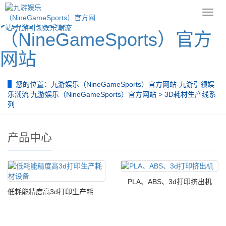
导
九游娱乐
航
（NineGameSports）官方
菜
单
网站
您的位置：
九游娱乐（NineGameSports）官方网站-九游引领娱
乐潮流 九游娱乐（NineGameSports）官方网站
>
3D耗材生产线系
列
产品中心
PLA、ABS、3d打印挤出机
低耗能精度高3d打印生产耗材设备