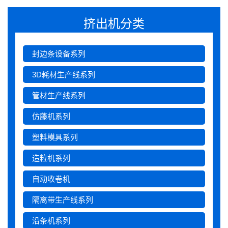
挤出机分类
封边条设备系列
3D耗材生产线系列
管材生产线系列
仿藤机系列
塑料模具系列
造粒机系列
自动收卷机
隔离带生产线系列
沿条机系列