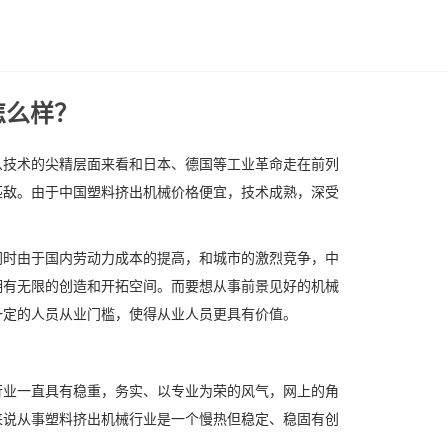
怎么样？
从技术的尖精层面来看和日本、德国等工业革命走在前列
匹敌。由于中国塑料挤出机械价格便宜，技术成熟，深受
时由于国内劳动力成本的提高，和城市的激烈竞争，中
拥有无限的创造和开拓空间。而要想从事前景见好的机械
一定的人员从业门槛，使得从业人员更具有价值。
业一直具有稳重，务实、以专业为荣的风气，网上的角
来说从事塑料挤出机械行业是一个慢热但稳定、稳固有创