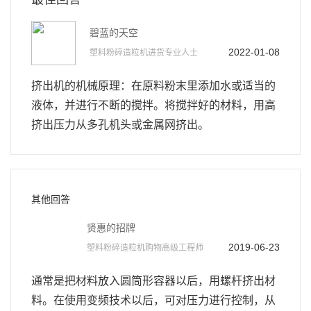
碧蓝的天空
2022-01-08
塑料粉碎造粒机进货专业人士
挤出机的机械原理：在原料粉末里添加水或适当的
液体，并进行不断的搅拌。将搅拌好的材料，用高
挤出压力从多孔机头或金属网挤出。
其他回答
贤惠的招牌
2019-06-23
塑料粉碎造粒机购物高级工程师
通常是把材料放入圆筒形容器以后，用螺杆挤出材
料。在使用变频技术以后，可对压力进行控制，从