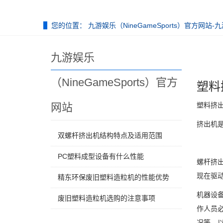
您的位置：
九游娱乐（NineGameSports）官方网站
九游娱乐
（NineGameSports）官方
塑料
网站
塑料挤
挤出机
双螺杆挤出机结构特点及适用范围
PC塑料成型设备有什么性能
螺杆挤
现在驱
精东环保废旧塑料造粒机的性能优势
机器设
废旧塑料造粒机选购的注意事项
作人员
况等，