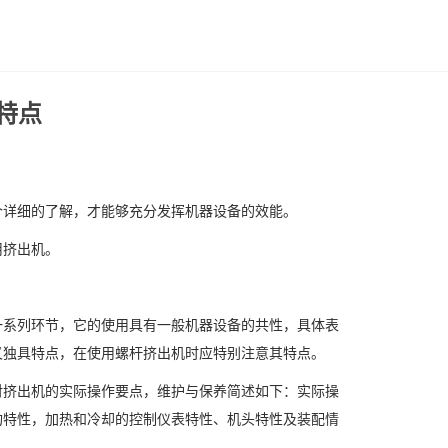
特点
个详细的了解，才能够充分发挥机器设备的效能。
用挤出机。
一系列环节，它的使用具有一般机器设备的共性，具体表
又独具特点，在使用螺杆挤出机时应特别注意其特点。
对挤出机的实际操作要点，维护与保养简述如下：实际操
构特性，加热和冷却的控制仪表特性、机头特性及装配情