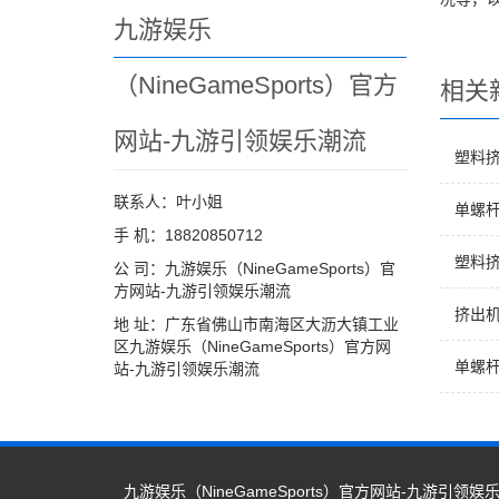
九游娱乐
（NineGameSports）官方
相关
网站-九游引领娱乐潮流
塑料
联系人：叶小姐
单螺
手 机：18820850712
塑料
公 司：九游娱乐（NineGameSports）官
方网站-九游引领娱乐潮流
挤出
地 址：广东省佛山市南海区大沥大镇工业
区九游娱乐（NineGameSports）官方网
单螺
站-九游引领娱乐潮流
九游娱乐（NineGameSports）官方网站-九游引