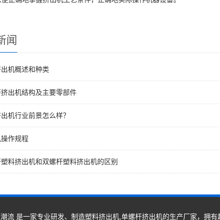
新闻
挤出机概述和种类
杆挤出机结构及主要零部件
挤出机行业前景怎么样？
机操作规程
杆塑料挤出机和双螺杆塑料挤出机的区别
领娱乐潮流 是一家专业研发、制造塑料挤出机,单螺杆挤出机的生产厂家，拥有超