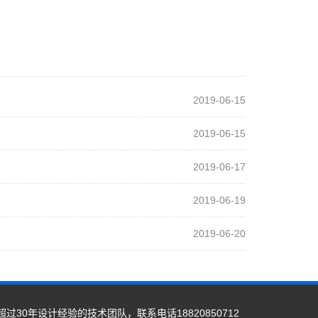
2019-06-15
2019-06-15
2019-06-17
2019-06-19
2019-06-20
过30年设计经验的技术团队，联系电话18820850712